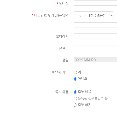
*
닉네임
*
비밀번호 찾기 질문/답변
홈페이지
블로그
생일
예
메일링 가입
아니오
모두 허용
쪽지 허용
등록된 친구들만 허용
모두 금지