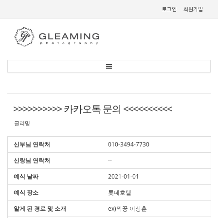
Sketchbook
스케치북5
로그인
회원가입
Sketchbook
스케치북5
>>>>>>>>>> 카카오톡 문의 <<<<<<<<<<
글리밍
신부님 연락처
010-3494-7730
신랑님 연락처
--
예식 날짜
2021-01-01
예식 장소
롯데호텔
알게 된 경로 및 소개
ex)짝꿍 이상훈